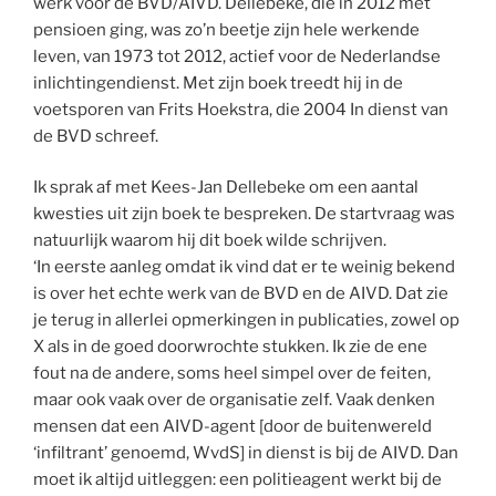
werk voor de BVD/AIVD. Dellebeke, die in 2012 met
pensioen ging, was zo’n beetje zijn hele werkende
leven, van 1973 tot 2012, actief voor de Nederlandse
inlichtingendienst. Met zijn boek treedt hij in de
voetsporen van Frits Hoekstra, die 2004 In dienst van
de BVD schreef.
Ik sprak af met Kees-Jan Dellebeke om een aantal
kwesties uit zijn boek te bespreken. De startvraag was
natuurlijk waarom hij dit boek wilde schrijven.
‘In eerste aanleg omdat ik vind dat er te weinig bekend
is over het echte werk van de BVD en de AIVD. Dat zie
je terug in allerlei opmerkingen in publicaties, zowel op
X als in de goed doorwrochte stukken. Ik zie de ene
fout na de andere, soms heel simpel over de feiten,
maar ook vaak over de organisatie zelf. Vaak denken
mensen dat een AIVD-agent [door de buitenwereld
‘infiltrant’ genoemd, WvdS] in dienst is bij de AIVD. Dan
moet ik altijd uitleggen: een politieagent werkt bij de