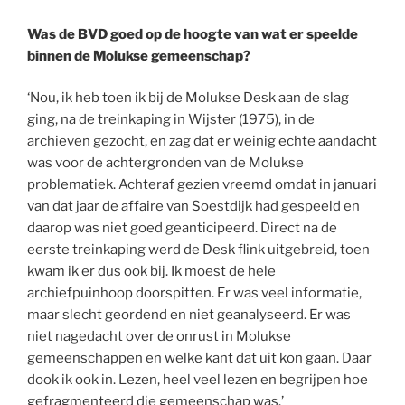
Was de BVD goed op de hoogte van wat er speelde
binnen de Molukse gemeenschap?
‘Nou, ik heb toen ik bij de Molukse Desk aan de slag
ging, na de treinkaping in Wijster (1975), in de
archieven gezocht, en zag dat er weinig echte aandacht
was voor de achtergronden van de Molukse
problematiek. Achteraf gezien vreemd omdat in januari
van dat jaar de affaire van Soestdijk had gespeeld en
daarop was niet goed geanticipeerd. Direct na de
eerste treinkaping werd de Desk flink uitgebreid, toen
kwam ik er dus ook bij. Ik moest de hele
archiefpuinhoop doorspitten. Er was veel informatie,
maar slecht geordend en niet geanalyseerd. Er was
niet nagedacht over de onrust in Molukse
gemeenschappen en welke kant dat uit kon gaan. Daar
dook ik ook in. Lezen, heel veel lezen en begrijpen hoe
gefragmenteerd die gemeenschap was.’