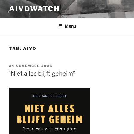
Ga
AIVDWATCH
naar
de
inhoud
Menu
TAG:
AIVD
GEPLAATST
24 NOVEMBER 2025
OP
”Niet alles blijft geheim”